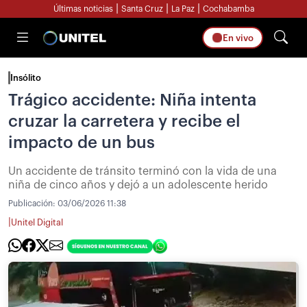
|
|
|
Últimas noticias
Santa Cruz
La Paz
Cochabamba
En vivo
Insólito
Trágico accidente: Niña intenta
cruzar la carretera y recibe el
impacto de un bus
Un accidente de tránsito terminó con la vida de una
niña de cinco años y dejó a un adolescente herido
Publicación:
03/06/2026 11:38
|
Unitel Digital