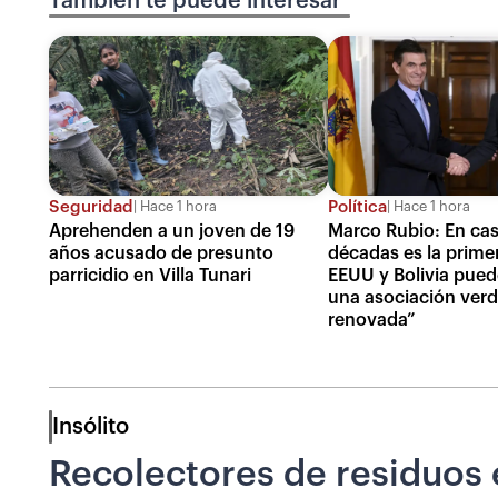
También te puede interesar
Seguridad
Política
Hace 1 hora
Hace 1 hora
Aprehenden a un joven de 19
Marco Rubio: En cas
años acusado de presunto
décadas es la prime
parricidio en Villa Tunari
EEUU y Bolivia pued
una asociación ver
renovada”
Insólito
Recolectores de residuos e