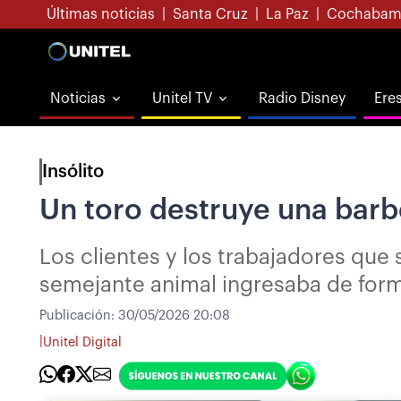
Últimas noticias
|
Santa Cruz
|
La Paz
|
Cochabam
Noticias
Unitel TV
Radio Disney
Ere
Insólito
Un toro destruye una barb
Los clientes y los trabajadores qu
semejante animal ingresaba de for
Publicación:
30/05/2026 20:08
|
Unitel Digital