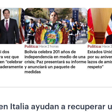
Política
Política
Hace 2 horas
Hace 2
i dos
Bolivia celebra 201 años de
Estados Unido
ra vez que
independencia en medio de una
por su aniver
en “celebrar
crisis; Paz presentará su informe
lazos de ami
daderamente
y anunciará un paquete de
respeto”
medidas
n Italia ayudan a recuperar un