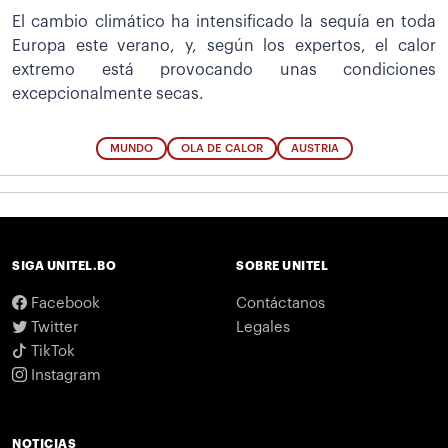
El cambio climático ha intensificado la sequía en toda
Europa este verano, y, según los expertos, el calor
extremo está provocando unas condiciones
excepcionalmente secas.
MUNDO
OLA DE CALOR
AUSTRIA
SIGA UNITEL.BO
SOBRE UNITEL
Facebook
Contáctanos
Twitter
Legales
TikTok
Instagram
NOTICIAS