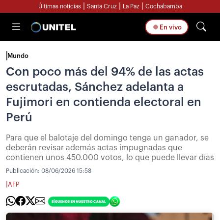
|
|
|
Últimas noticias
Santa Cruz
La Paz
Cochabamba
En vivo
Mundo
Con poco más del 94% de las actas
escrutadas, Sánchez adelanta a
Fujimori en contienda electoral en
Perú
Para que el balotaje del domingo tenga un ganador, se
deberán revisar además actas impugnadas que
contienen unos 450.000 votos, lo que puede llevar días
Publicación:
08/06/2026 15:58
|
AFP