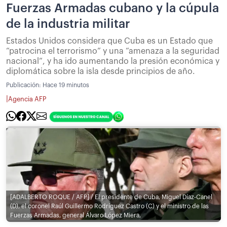
Fuerzas Armadas cubano y la cúpula
de la industria militar
Estados Unidos considera que Cuba es un Estado que
“patrocina el terrorismo” y una “amenaza a la seguridad
nacional”, y ha ido aumentando la presión económica y
diplomática sobre la isla desde principios de año.
Publicación:
Hace 19 minutos
|
Agencia AFP
[ADALBERTO ROQUE / AFP] / El presidente de Cuba, Miguel Díaz-Canel
(D), el coronel Raúl Guillermo Rodríguez Castro (C) y el ministro de las
Fuerzas Armadas, general Álvaro López Miera,