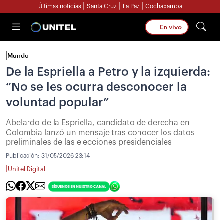
|
|
|
Últimas noticias
Santa Cruz
La Paz
Cochabamba
En vivo
Mundo
De la Espriella a Petro y la izquierda:
“No se les ocurra desconocer la
voluntad popular”
Abelardo de la Espriella, candidato de derecha en
Colombia lanzó un mensaje tras conocer los datos
preliminales de las elecciones presidenciales
Publicación:
31/05/2026 23:14
|
Unitel Digital