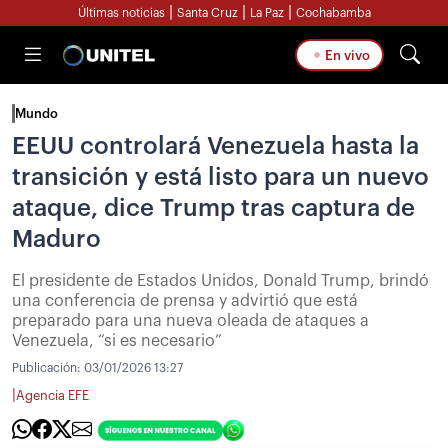
|
|
|
Últimas noticias
Santa Cruz
La Paz
Cochabamba
En vivo
Mundo
EEUU controlará Venezuela hasta la
transición y está listo para un nuevo
ataque, dice Trump tras captura de
Maduro
El presidente de Estados Unidos, Donald Trump, brindó
una conferencia de prensa y advirtió que está
preparado para una nueva oleada de ataques a
Venezuela, “si es necesario”
Publicación:
03/01/2026 13:27
|
Agencia EFE