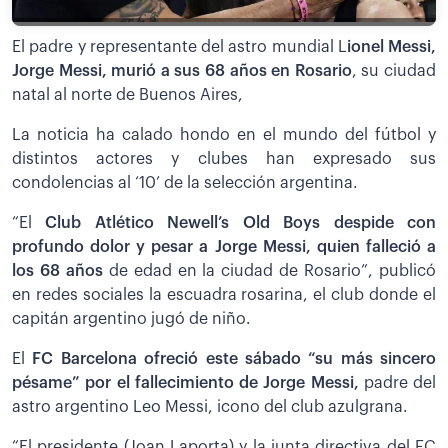
El padre y representante del astro mundial L
ionel Messi,
Jorge Messi, murió a sus 68 años en Rosario
, su ciudad
natal al norte de Buenos Aires,
La noticia ha calado hondo en el mundo del fútbol y
distintos actores y clubes han expresado sus
condolencias al ‘10’ de la selección argentina.
“El
Club Atlético Newell’s Old Boys despide con
profundo dolor y pesar a Jorge Messi, quien falleció a
los 68 años
de edad en la ciudad de Rosario”, publicó
en redes sociales la escuadra rosarina, el club donde el
capitán argentino jugó de niño.
El
FC Barcelona ofreció este sábado “su más sincero
pésame” por el fallecimiento de Jorge Messi,
padre del
astro argentino Leo Messi, icono del club azulgrana.
“El presidente (Joan Laporta) y la junta directiva del FC