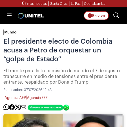
|
|
|
Últimas noticias
Santa Cruz
La Paz
Cochabamba
En vivo
Mundo
El presidente electo de Colombia
acusa a Petro de orquestar un
“golpe de Estado”
El trámite para la transmisión de mando el 7 de agosto
transcurre en medio de tensiones entre el presidente
entrante, respaldado por Donald Trump
Publicación:
07/07/2026 12:43
|
|
Agencia AFP
Agencia EFE