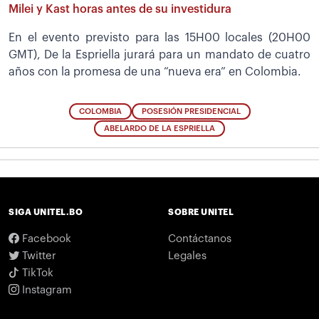
Milei y Kast horas antes de su investidura
En el evento previsto para las 15H00 locales (20H00
GMT), De la Espriella jurará para un mandato de cuatro
años con la promesa de una “nueva era” en Colombia.
COLOMBIA
POSESIÓN PRESIDENCIAL
ABELARDO DE LA ESPRIELLA
SIGA UNITEL.BO
SOBRE UNITEL
Facebook
Contáctanos
Twitter
Legales
TikTok
Instagram