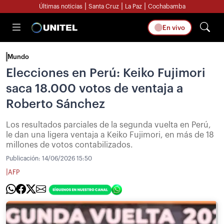
|
|
|
Últimas noticias
Santa Cruz
La Paz
Cochabamba
En vivo
Mundo
Elecciones en Perú: Keiko Fujimori
saca 18.000 votos de ventaja a
Roberto Sánchez
Los resultados parciales de la segunda vuelta en Perú,
le dan una ligera ventaja a Keiko Fujimori, en más de 18
millones de votos contabilizados.
Publicación:
14/06/2026 15:50
|
AFP