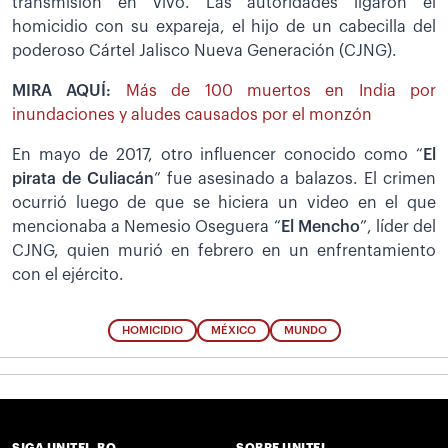
transmisión en vivo. Las autoridades ligaron el
homicidio con su expareja, el hijo de un cabecilla del
poderoso Cártel Jalisco Nueva Generación (CJNG).
MIRA AQUÍ:
Más de 100 muertos en India por
inundaciones y aludes causados por el monzón
En mayo de 2017, otro influencer conocido como “
El
pirata de Culiacán
” fue asesinado a balazos. El crimen
ocurrió luego de que se hiciera un video en el que
mencionaba a Nemesio Oseguera “
El Mencho
”, líder del
CJNG, quien murió en febrero en un enfrentamiento
con el ejército.
HOMICIDIO
MÉXICO
MUNDO
SIGA UNITEL.BO
SOBRE UNITEL