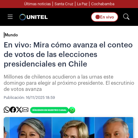
|
|
|
Últimas noticias
Santa Cruz
La Paz
Cochabamba
En vivo
Mundo
En vivo: Mira cómo avanza el conteo
de votos de las elecciones
presidenciales en Chile
Millones de chilenos acudieron a las urnas este
domingo para elegir al próximo presidente. El escrutinio
de votos avanza
Publicación:
16/11/2025 18:59