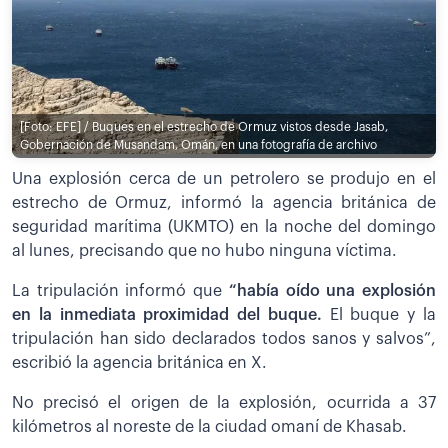
[Foto: EFE] / Buques en el estrecho de Ormuz vistos desde Jasab,
Gobernación de Musandam, Omán, en una fotografía de archivo
Una explosión cerca de un petrolero se produjo en el
estrecho de Ormuz, informó la agencia británica de
seguridad marítima (UKMTO) en la noche del domingo
al lunes, precisando que no hubo ninguna víctima.
La tripulación informó que
“había oído una explosión
en la inmediata proximidad del buque.
El buque y la
tripulación han sido declarados todos sanos y salvos”,
escribió la agencia británica en X.
No precisó el origen de la explosión, ocurrida a 37
kilómetros al noreste de la ciudad omaní de Khasab.