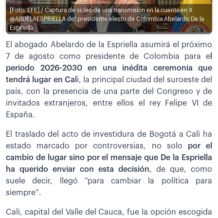
[Foto: EFE] / Captura de video de una transmisión en la cuenta en X
@ABDELAESPRIELLA del presidente electo de Colombia Abelardo De la
Espriella
El abogado Abelardo de la Espriella asumirá el próximo
7 de agosto como presidente de Colombia para e
l
periodo 2026-2030 en una inédita ceremonia que
tendrá lugar en Cal
i, la principal ciudad del suroeste del
país, con la presencia de una parte del Congreso y de
invitados extranjeros, entre ellos el rey Felipe VI de
España.
El traslado del acto de investidura de Bogotá a Cali ha
estado marcado por controversias, no solo
por el
cambio de lugar sino por el mensaje que De la Espriella
ha querido enviar con esta decisión
, de que, como
suele decir, llegó “para cambiar la política para
siempre”.
Cali, capital del Valle del Cauca, fue la opción escogida