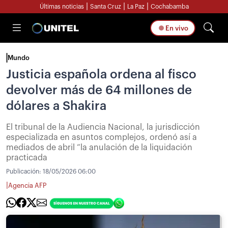
|
|
|
Últimas noticias
Santa Cruz
La Paz
Cochabamba
En vivo
Mundo
Justicia española ordena al fisco
devolver más de 64 millones de
dólares a Shakira
El tribunal de la Audiencia Nacional, la jurisdicción
especializada en asuntos complejos, ordenó así a
mediados de abril “la anulación de la liquidación
practicada
Publicación:
18/05/2026 06:00
|
Agencia AFP