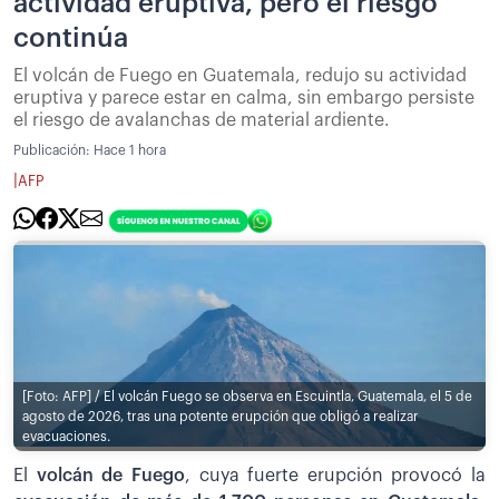
actividad eruptiva, pero el riesgo
continúa
El volcán de Fuego en Guatemala, redujo su actividad
eruptiva y parece estar en calma, sin embargo persiste
el riesgo de avalanchas de material ardiente.
Publicación:
Hace 1 hora
|
AFP
[Foto: AFP] / El volcán Fuego se observa en Escuintla, Guatemala, el 5 de
agosto de 2026, tras una potente erupción que obligó a realizar
evacuaciones.
El
volcán de Fuego
, cuya fuerte erupción provocó la