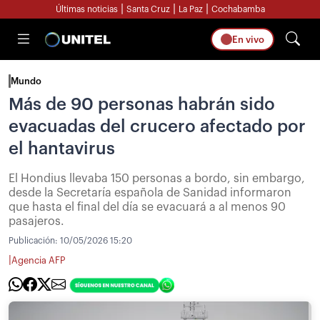
|
|
|
Últimas noticias
Santa Cruz
La Paz
Cochabamba
En vivo
Mundo
Más de 90 personas habrán sido
evacuadas del crucero afectado por
el hantavirus
El Hondius llevaba 150 personas a bordo, sin embargo,
desde la Secretaría española de Sanidad informaron
que hasta el final del día se evacuará a al menos 90
pasajeros.
Publicación:
10/05/2026 15:20
|
Agencia AFP