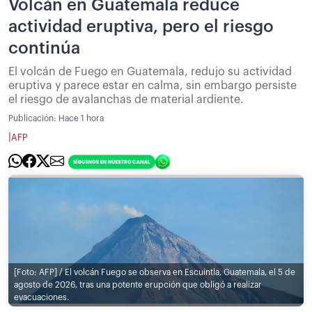
Volcán en Guatemala reduce
actividad eruptiva, pero el riesgo
continúa
El volcán de Fuego en Guatemala, redujo su actividad
eruptiva y parece estar en calma, sin embargo persiste
el riesgo de avalanchas de material ardiente.
Publicación:
Hace 1 hora
|
AFP
[Foto: AFP] / El volcán Fuego se observa en Escuintla, Guatemala, el 5 de
agosto de 2026, tras una potente erupción que obligó a realizar
evacuaciones.