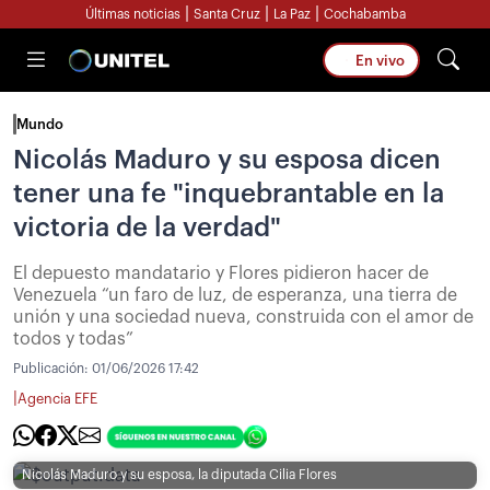
|
|
|
Últimas noticias
Santa Cruz
La Paz
Cochabamba
En vivo
Mundo
Nicolás Maduro y su esposa dicen
tener una fe "inquebrantable en la
victoria de la verdad"
El depuesto mandatario y Flores pidieron hacer de
Venezuela “un faro de luz, de esperanza, una tierra de
unión y una sociedad nueva, construida con el amor de
todos y todas”
Publicación:
01/06/2026 17:42
|
Agencia EFE
Nicolás Maduro y su esposa, la diputada Cilia Flores