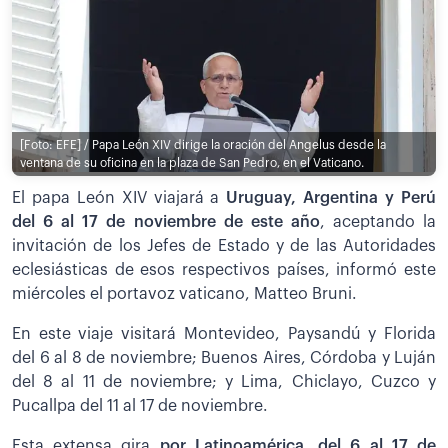
[Foto: EFE] / Papa León XIV dirige la oración del Angelus desde la
ventana de su oficina en la plaza de San Pedro, en el Vaticano.
El papa León XIV viajará a
Uruguay, Argentina y Perú
del 6 al 17 de noviembre de este año
, aceptando la
invitación de los Jefes de Estado y de las Autoridades
eclesiásticas de esos respectivos países, informó este
miércoles el portavoz vaticano, Matteo Bruni.
En este viaje visitará Montevideo, Paysandú y Florida
del 6 al 8 de noviembre; Buenos Aires, Córdoba y Luján
del 8 al 11 de noviembre; y Lima, Chiclayo, Cuzco y
Pucallpa del 11 al 17 de noviembre.
Esta extensa gira
por Latinoamérica, del 6 al 17 de