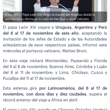
[Foto: EFE] / Papa León XIV dirige la oración del Angelus desde la
ventana de su oficina en la plaza de San Pedro, en el Vaticano.
El papa León XIV viajará a
Uruguay, Argentina y Perú
del 6 al 17 de noviembre de este año
, aceptando la
invitación de los Jefes de Estado y de las Autoridades
eclesiásticas de esos respectivos países, informó este
miércoles el portavoz vaticano, Matteo Bruni.
En este viaje visitará Montevideo, Paysandú y Florida
del 6 al 8 de noviembre; Buenos Aires, Córdoba y Luján
del 8 al 11 de noviembre; y Lima, Chiclayo, Cuzco y
Pucallpa del 11 al 17 de noviembre.
Esta extensa gira
por Latinoamérica, del 6 al 17 de
noviembre, con doce días y diez ciudades
, supera el
récord anterior del viaje a África en abril.