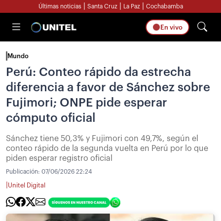
|
|
|
Últimas noticias
Santa Cruz
La Paz
Cochabamba
En vivo
Mundo
Perú: Conteo rápido da estrecha
diferencia a favor de Sánchez sobre
Fujimori; ONPE pide esperar
cómputo oficial
Sánchez tiene 50,3% y Fujimori con 49,7%, según el
conteo rápido de la segunda vuelta en Perú por lo que
piden esperar registro oficial
Publicación:
07/06/2026 22:24
|
Unitel Digital