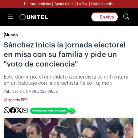
|
|
|
Últimas noticias
Santa Cruz
La Paz
Cochabamba
En vivo
Mundo
Sánchez inicia la jornada electoral
en misa con su familia y pide un
"voto de conciencia"
Este domingo, el candidato izquierdista se enfrentará
en un balotaje con la derechista Keiko Fujimori
Publicación:
07/06/2026 08:59
|
Agencia EFE