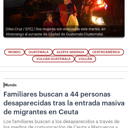
[Alex Cruz / EFE] / Dos mujeres son evacuadas este martes, en
Alotenango al suroeste de Ciudad de Guatemala (Guatemala).
MUNDO
GUATEMALA
ALERTA NARANJA
CENTROAMÉRICA
VOLCÁN GUATEMALA
VOLCÁN
Mundo
Familiares buscan a 44 personas
desaparecidas tras la entrada masiva
de migrantes en Ceuta
Los familiares buscan a los desaparecidos a través de
los medios de comunicación de Ceuta y Marruecos y,