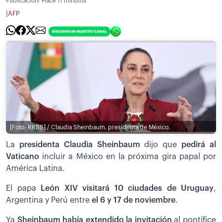
Publicación:
Hace 11 minutos
|
AFP
[Foto: RRSS] / Claudia Sheinbaum, presidenta de México.
La
presidenta Claudia Sheinbaum
dijo que
pedirá al
Vaticano
incluir a México en la próxima gira papal por
América Latina.
El papa
León XIV visitará 10 ciudades de Uruguay
,
Argentina y Perú entre
el 6 y 17 de noviembre
.
Ya
Sheinbaum había extendido la invitación
al pontífice