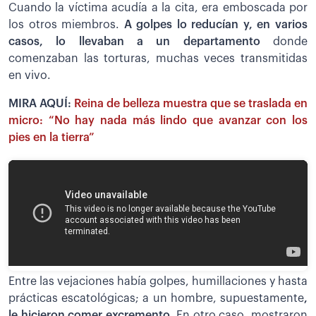
Cuando la víctima acudía a la cita, era emboscada por
los otros miembros.
A golpes lo reducían y, en varios
casos, lo llevaban a un departamento
donde
comenzaban las torturas, muchas veces transmitidas
en vivo.
MIRA AQUÍ:
Reina de belleza muestra que se traslada en
micro: “No hay nada más lindo que avanzar con los
pies en la tierra”
Entre las vejaciones había golpes, humillaciones y hasta
prácticas escatológicas; a un hombre, supuestamente
,
le hicieron comer excremento.
En otro caso, mostraron