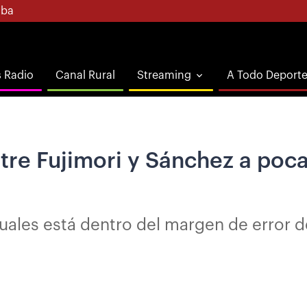
ba
s Radio
Canal Rural
Streaming
A Todo Deport
tre Fujimori y Sánchez a poc
uales está dentro del margen de error de