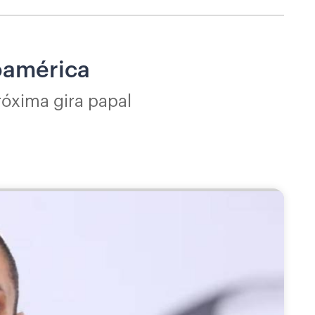
noamérica
róxima gira papal