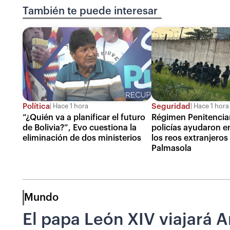
También te puede interesar
Política
Seguridad
Hace 1 hora
Hace 1 hora
“¿Quién va a planificar el futuro
Régimen Penitenciar
de Bolivia?”, Evo cuestiona la
policías ayudaron e
eliminación de dos ministerios
los reos extranjeros
Palmasola
Mundo
El papa León XIV viajará A