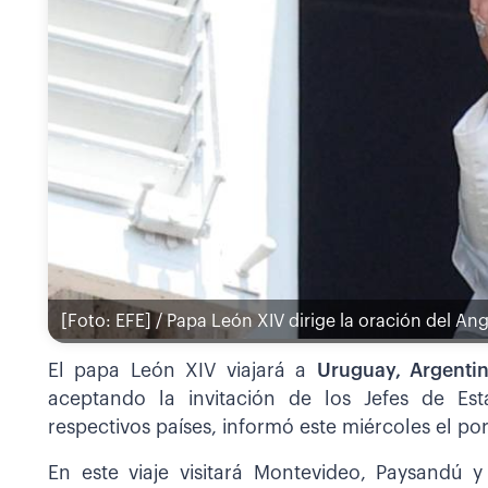
[Foto: EFE] / Papa León XIV dirige la oración del An
El papa León XIV viajará a
Uruguay, Argenti
aceptando la invitación de los Jefes de Est
respectivos países, informó este miércoles el po
En este viaje visitará Montevideo, Paysandú 