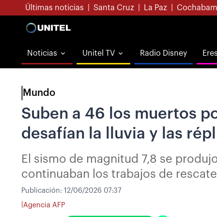
Últimas noticias
|
Santa Cruz
|
La Paz
|
Cochabam
Noticias
Unitel TV
Radio Disney
Ere
Mundo
Suben a 46 los muertos por
desafían la lluvia y las rép
El sismo de magnitud 7,8 se produjo 
continuaban los trabajos de rescate
Publicación:
12/06/2026 07:37
|
Agencia AFP