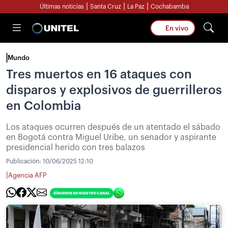
|
|
|
Últimas noticias
Santa Cruz
La Paz
Cochabamba
En vivo
Mundo
Tres muertos en 16 ataques con
disparos y explosivos de guerrilleros
en Colombia
Los ataques ocurren después de un atentado el sábado
en Bogotá contra Miguel Uribe, un senador y aspirante
presidencial herido con tres balazos
Publicación:
10/06/2025 12:10
|
Agencia AFP