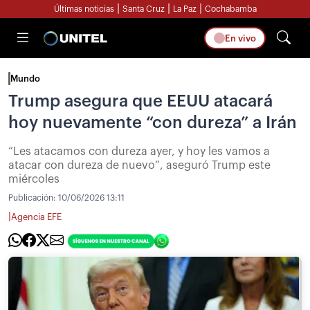
|
|
|
Últimas noticias
Santa Cruz
La Paz
Cochabamba
En vivo
Mundo
Trump asegura que EEUU atacará
hoy nuevamente “con dureza” a Irán
“Les atacamos con dureza ayer, y hoy les vamos a
atacar con dureza de nuevo”, aseguró Trump este
miércoles
Publicación:
10/06/2026 13:11
|
Agencia EFE