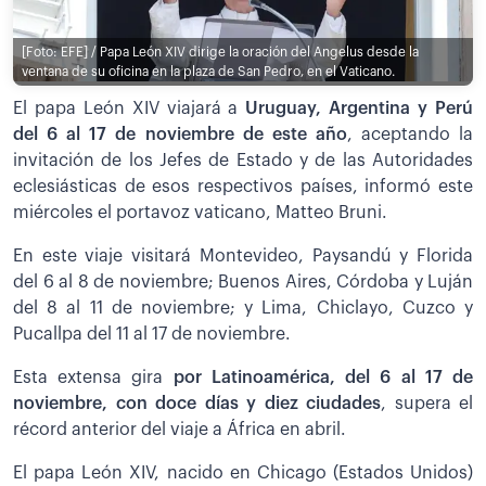
[Foto: EFE] / Papa León XIV dirige la oración del Angelus desde la
ventana de su oficina en la plaza de San Pedro, en el Vaticano.
El papa León XIV viajará a
Uruguay, Argentina y Perú
del 6 al 17 de noviembre de este año
, aceptando la
invitación de los Jefes de Estado y de las Autoridades
eclesiásticas de esos respectivos países, informó este
miércoles el portavoz vaticano, Matteo Bruni.
En este viaje visitará Montevideo, Paysandú y Florida
del 6 al 8 de noviembre; Buenos Aires, Córdoba y Luján
del 8 al 11 de noviembre; y Lima, Chiclayo, Cuzco y
Pucallpa del 11 al 17 de noviembre.
Esta extensa gira
por Latinoamérica, del 6 al 17 de
noviembre, con doce días y diez ciudades
, supera el
récord anterior del viaje a África en abril.
El papa León XIV, nacido en Chicago (Estados Unidos)