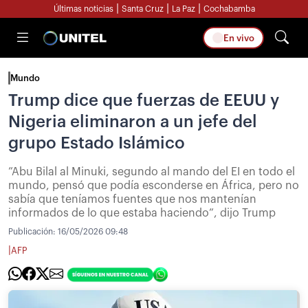
|
|
|
Últimas noticias
Santa Cruz
La Paz
Cochabamba
En vivo
Mundo
Trump dice que fuerzas de EEUU y
Nigeria eliminaron a un jefe del
grupo Estado Islámico
”Abu Bilal al Minuki, segundo al mando del EI en todo el
mundo, pensó que podía esconderse en África, pero no
sabía que teníamos fuentes que nos mantenían
informados de lo que estaba haciendo”, dijo Trump
Publicación:
16/05/2026 09:48
|
AFP