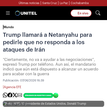
|
|
|
Últimas noticias
Santa Cruz
La Paz
Cochabamba
En vivo
Mundo
Trump llamará a Netanyahu para
pedirle que no responda a los
ataques de Irán
“Ciertamente, no va a ayudar a las negociaciones”,
expresó Trump por teléfono. Aun así, el mandatario
indicó que aún está dispuesto a alcanzar un acuerdo
para acabar con la guerra
Publicación:
07/06/2026 16:39
|
Agencia EFE
[Foto: AFP] / El presidente de Estados Unidos, Donald Trump