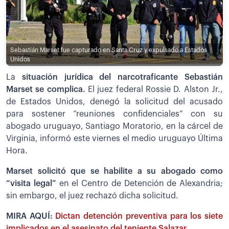
Sebastián Marset fue capturado en Santa Cruz y expulsado a Estados
Unidos
La
situación jurídica del narcotraficante Sebastián
Marset se complica.
El juez federal Rossie D. Alston Jr.,
de Estados Unidos, denegó la solicitud del acusado
para sostener “reuniones confidenciales” con su
abogado uruguayo, Santiago Moratorio, en la cárcel de
Virginia, informó este viernes el medio uruguayo Última
Hora.
Marset solicitó que se habilite a su abogado como
“visita legal”
en el Centro de Detención de Alexandria;
sin embargo, el juez rechazó dicha solicitud.
MIRA AQUÍ:
Dictan detención preventiva para los siete
implicados en el asesinato del teniente Salazar