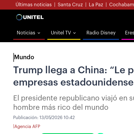
Últimas noticias
|
Santa Cruz
|
La Paz
|
Cochabam
Noticias
Unitel TV
Radio Disney
Ere
Mundo
Trump llega a China: “Le pe
empresas estadounidense
El presidente republicano viajó en s
hombre más rico del mundo
Publicación:
13/05/2026 10:42
|
Agencia AFP