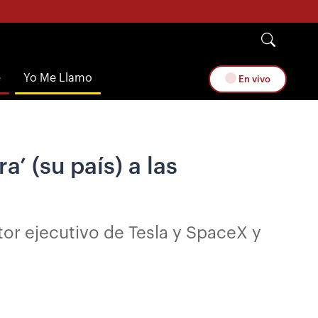
e
Yo Me Llamo
En vivo
a’ (su país) a las
tor ejecutivo de Tesla y SpaceX y