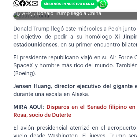
[/ AFP] / Donald Trump llegó a China
Donald Trump llegó este miércoles a Pekín junt
el objetivo de pedir a su homólogo
Xi Jinpi
estadounidenses
, en su primer encuentro bilate
El presidente republicano viajó en su Air Force 
SpaceX y hombre más rico del mundo. También 
(Boeing).
Jensen Huang, director ejecutivo del gigante
durante una escala en Alaska.
MIRA AQUÍ:
Disparos en el Senado filipino e
Rosa, socio de Duterte
El avión presidencial aterrizó en el aeropuert
vuelo desde Washington. El jueves, Trump ser