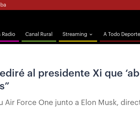
ba
s Radio
Canal Rural
Streaming
A Todo Deport
diré al presidente Xi que ‘abr
s”
u Air Force One junto a Elon Musk, direc