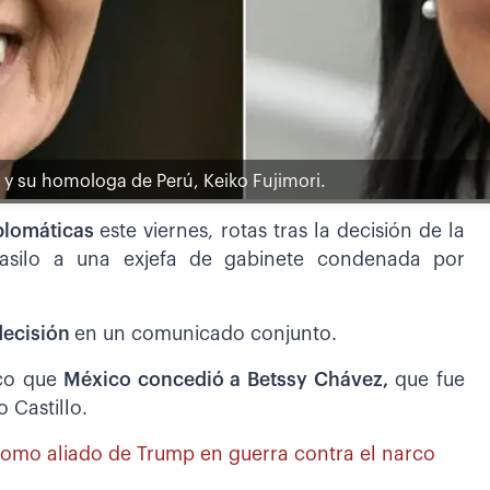
 y su homologa de Perú, Keiko Fujimori.
iplomáticas
este viernes, rotas tras la decisión de la
asilo a una exjefa de gabinete condenada por
decisión
en un comunicado conjunto.
ico que
México concedió a Betssy Chávez,
que fue
 Castillo.
como aliado de Trump en guerra contra el narco