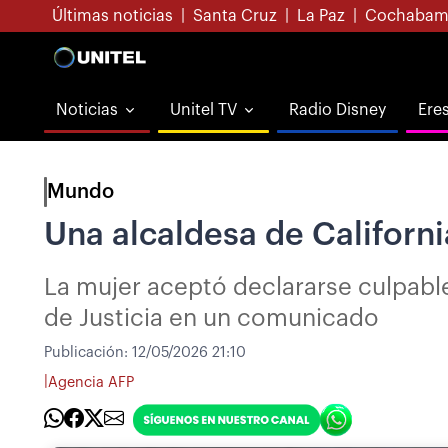
Últimas noticias
|
Santa Cruz
|
La Paz
|
Cochabam
Noticias
Unitel TV
Radio Disney
Ere
Mundo
Una alcaldesa de Californ
La mujer aceptó declararse culpable
de Justicia en un comunicado
Publicación:
12/05/2026 21:10
|
Agencia AFP