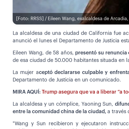
[Foto: RRSS] / Eileen Wang, exalcaldesa de Arcadia,
La alcaldesa de una ciudad de California fue 
anunció el lunes el Departamento de Justicia es
Eileen Wang, de 58 años,
presentó su renuncia e
de esa ciudad de 50.000 habitantes situada en l
La mujer a
ceptó declararse culpable y enfrent
Departamento de Justicia en un comunicado.
MIRA AQUÍ:
Trump asegura que va a liberar “a t
La alcaldesa y un cómplice, Yaoning Sun,
difun
entre la comunidad china de la ciudad,
a través 
"Wang y Sun recibieron y ejecutaron instrucc