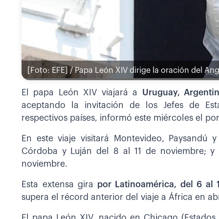
[Foto: EFE] / Papa León XIV dirige la oración del An
El papa León XIV viajará a
Uruguay, Argenti
aceptando la invitación de los Jefes de Est
respectivos países, informó este miércoles el po
En este viaje visitará Montevideo, Paysandú 
Córdoba y Luján del 8 al 11 de noviembre; y 
noviembre.
Esta extensa gira
por Latinoamérica, del 6 al 
supera el récord anterior del viaje a África en abr
El papa León XIV, nacido en Chicago (Estados U