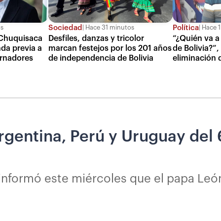
Sociedad
Política
os
Hace 31 minutos
Hace 1
 Chuquisaca
Desfiles, danzas y tricolor
“¿Quién va a 
da previa a
marcan festejos por los 201 años
de Bolivia?”,
ernadores
de independencia de Bolivia
eliminación 
rgentina, Perú y Uruguay del 
 informó este miércoles que el papa León