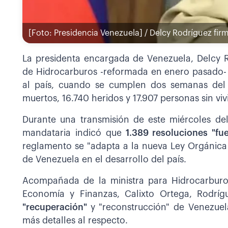
[Foto: Presidencia Venezuela] / Delcy Rodríguez fi
La presidenta encargada de Venezuela, Delcy R
de Hidrocarburos -reformada en enero pasado- p
al país, cuando se cumplen dos semanas del
muertos, 16.740 heridos y 17.907 personas sin viv
Durante una transmisión de este miércoles del
mandataria indicó que
1.389 resoluciones "fue
reglamento se "adapta a la nueva Ley Orgánica 
de Venezuela en el desarrollo del país.
Acompañada de la ministra para Hidrocarburos
Economía y Finanzas, Calixto Ortega, Rodrí
"recuperación"
y "reconstrucción" de Venezuela
más detalles al respecto.