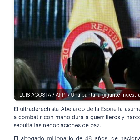
[LUIS ACOSTA / AFP] / Una pantalla gigante muestra 
El ultraderechista Abelardo de la Espriella asu
a combatir con mano dura a guerrilleros y narc
sepulta las negociaciones de paz.
El abogado millonario de 48 años, de nacion