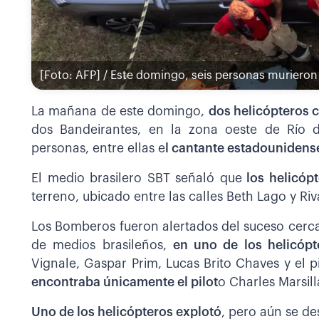
[Foto: AFP] / Este domingo, seis personas murieron
La mañana de este domingo,
dos helicópteros c
dos Bandeirantes, en la zona oeste de Río d
personas, entre ellas e
l cantante estadounidense
El medio brasilero SBT señaló que
los helicóp
terreno, ubicado entre las calles Beth Lago y R
Los Bomberos fueron alertados del suceso cerca
de medios brasileños,
en uno de los helicópt
Vignale, Gaspar Prim, Lucas Brito Chaves y el 
encontraba únicamente el pilot
o Charles Marsill
Uno de los helicópteros explotó
, pero aún se de