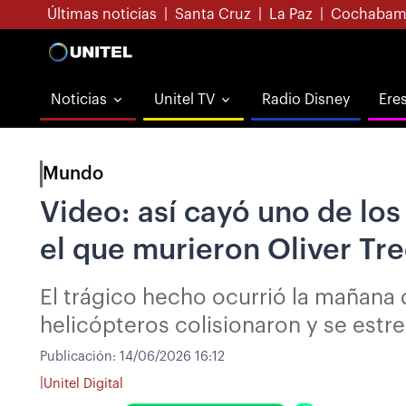
Últimas noticias
|
Santa Cruz
|
La Paz
|
Cochabam
Noticias
Unitel TV
Radio Disney
Ere
Mundo
Video: así cayó uno de los
el que murieron Oliver Tre
El trágico hecho ocurrió la mañana 
helicópteros colisionaron y se estre
Publicación:
14/06/2026 16:12
|
Unitel Digital