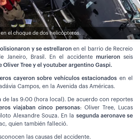
 en el choque de dos helicópteros.
olisionaron y se estrellaron
en el barrio de Recreio
e Janeiro, Brasil. En el accidente
murieron
seis
 Oliver Tree y el youtuber argentino Gaspi.
teros cayeron sobre vehículos estacionados
en el
ivadávia Campos, en la Avenida das Américas.
 de las 9:00 (hora local). De acuerdo con reportes
eros viajaban cinco personas
: Oliver Tree, Lucas
piloto Alexandre Souza. En la
segunda aeronave se
ac, quien también falleció.
sconocen las causas del accidente.