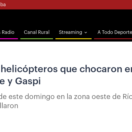
ba
s Radio
Canal Rural
Streaming
A Todo Deport
 helicópteros que chocaron e
e y Gaspi
de este domingo en la zona oeste de Río
llaron