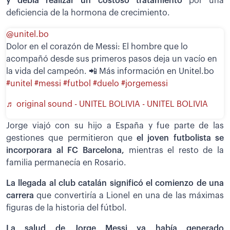
y debía realizar un costoso tratamiento
por una
deficiencia de la hormona de crecimiento.
@unitel.bo
Dolor en el corazón de Messi: El hombre que lo
acompañó desde sus primeros pasos deja un vacío en
la vida del campeón. 📲 Más información en Unitel.bo
#unitel
#messi
#futbol
#duelo
#jorgemessi
♬ original sound - UNITEL BOLIVIA - UNITEL BOLIVIA
Jorge viajó con su hijo a España y fue parte de las
gestiones que permitieron que
el joven futbolista se
incorporara al FC Barcelona,
mientras el resto de la
familia permanecía en Rosario.
La llegada al club catalán significó el comienzo de una
carrera
que convertiría a Lionel en una de las máximas
figuras de la historia del fútbol.
La salud de Jorge Messi ya había generado