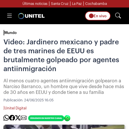
|
|
|
Últimas noticias
Santa Cruz
La Paz
Cochabamba
En vivo
Mundo
Video: Jardinero mexicano y padre
de tres marines de EEUU es
brutalmente golpeado por agentes
antiinmigración
Al menos cuatro agentes antiinmigración golpearon a
Narciso Barranco, un hombre que vive desde hace más
de 30 años en EEUU y donde tiene a su familia
Publicación:
24/06/2025 16:05
|
Unitel Digital