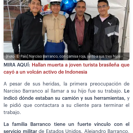
[Foto: El País]
Narciso Barranco, con camisa roja, junto a sus tres hijos
MIRA AQUÍ:
Hallan muerta a joven turista brasileña que
cayó a un volcán activo de Indonesia
A pesar de sus heridas, la primera preocupación de
Narciso Barranco al llamar a su hijo fue su trabajo.
Le
indicó dónde estaban su camión y sus herramientas,
y
le pidió que contactara a su cliente para terminar el
trabajo.
La familia Barranco tiene un fuerte vínculo con el
servicio militar
de Estados Unidos. Alejandro Barranco,