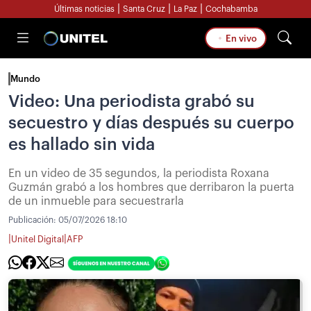
|
|
|
Últimas noticias
Santa Cruz
La Paz
Cochabamba
En vivo
Mundo
Video: Una periodista grabó su
secuestro y días después su cuerpo
es hallado sin vida
En un video de 35 segundos, la periodista Roxana
Guzmán grabó a los hombres que derribaron la puerta
de un inmueble para secuestrarla
Publicación:
05/07/2026 18:10
|
|
Unitel Digital
AFP