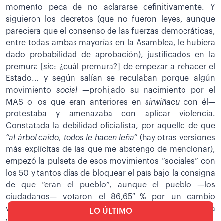
momento peca de no aclararse definitivamente. Y
siguieron los decretos (que no fueron leyes, aunque
pareciera que el consenso de las fuerzas democráticas,
entre todas ambas mayorías en la Asamblea, le hubiera
dado probabilidad de aprobación), justificados en la
premura [
sic
: ¿cuál premura?]
de empezar a rehacer el
Estado... y según salían se reculaban porque algún
movimiento
social
—prohijado su nacimiento por el
MAS o los que eran anteriores en
sirwiñacu
con él—
protestaba y amenazaba con aplicar violencia.
Constatada la debilidad oficialista, por aquello de que
“al árbol caído, todos le hacen leña”
(hay otras versiones
más explícitas de las que me abstengo de mencionar),
empezó la pulseta de esos movimientos “sociales” con
los 50 y tantos días de bloquear el país bajo la consigna
de que “eran el pueblo”, aunque el pueblo —los
ciudadanos— votaron el 86,65 % por un cambio
verdadero (más del 74 % de todos los habilitados para
LO ÚLTIMO
votar).