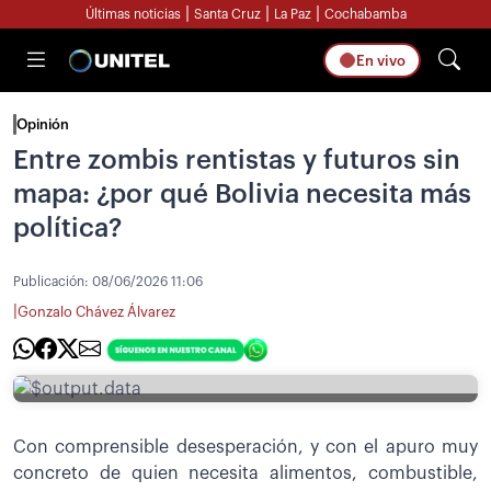
|
|
|
Últimas noticias
Santa Cruz
La Paz
Cochabamba
En vivo
Opinión
Entre zombis rentistas y futuros sin
mapa: ¿por qué Bolivia necesita más
política?
Publicación:
08/06/2026 11:06
|
Gonzalo Chávez Álvarez
Con comprensible desesperación, y con el apuro muy
concreto de quien necesita alimentos, combustible,