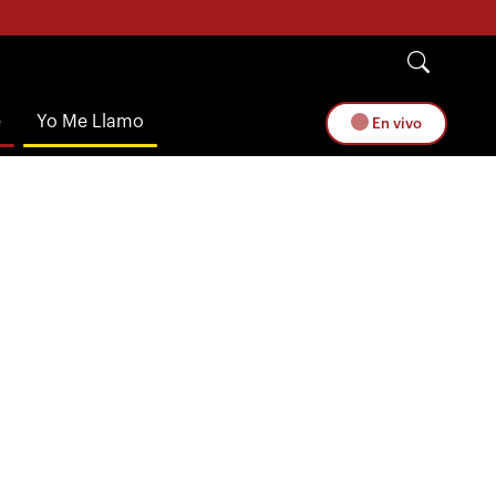
e
Yo Me Llamo
En vivo