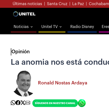
Últimas noticias
|
Santa Cruz
|
La Paz
|
Cochabam
Noticias
Unitel TV
Radio Disney
Ere
Opinión
La anomia nos está conduc
Ronald Nostas Ardaya