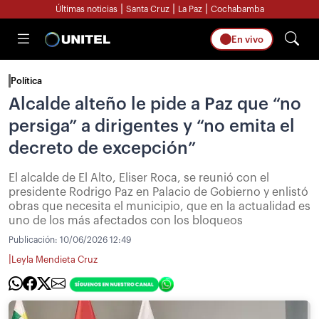
|
|
|
Últimas noticias
Santa Cruz
La Paz
Cochabamba
En vivo
Política
Alcalde alteño le pide a Paz que “no
persiga” a dirigentes y “no emita el
decreto de excepción”
El alcalde de El Alto, Eliser Roca, se reunió con el
presidente Rodrigo Paz en Palacio de Gobierno y enlistó
obras que necesita el municipio, que en la actualidad es
uno de los más afectados con los bloqueos
Publicación:
10/06/2026 12:49
|
Leyla Mendieta Cruz