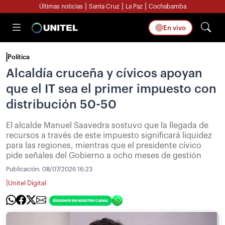
|
|
|
Últimas noticias
Santa Cruz
La Paz
Cochabamba
En vivo
Política
Alcaldía cruceña y cívicos apoyan
que el IT sea el primer impuesto con
distribución 50-50
El alcalde Manuel Saavedra sostuvo que la llegada de
recursos a través de este impuesto significará liquidez
para las regiones, mientras que el presidente cívico
pide señales del Gobierno a ocho meses de gestión
Publicación:
08/07/2026 16:23
|
Unitel Digital