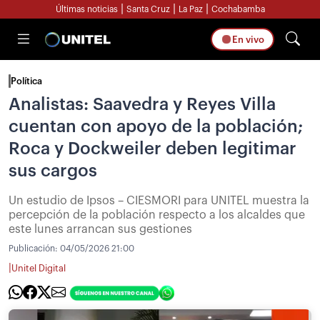
|
|
|
Últimas noticias
Santa Cruz
La Paz
Cochabamba
En vivo
Política
Analistas: Saavedra y Reyes Villa
cuentan con apoyo de la población;
Roca y Dockweiler deben legitimar
sus cargos
Un estudio de Ipsos – CIESMORI para UNITEL muestra la
percepción de la población respecto a los alcaldes que
este lunes arrancan sus gestiones
Publicación:
04/05/2026 21:00
|
Unitel Digital