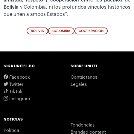
Bolivia
y Colombia, ni los profundos vínculos históricos
que unen a ambos Estados”.
BOLIVIA
COLOMBIA
COOPERACIÓN
SIGA UNITEL.BO
SOBRE UNITEL
Facebook
Contáctanos
Twitter
Legales
TikTok
Instagram
NOTICIAS
Tendencias
Política
Branded content