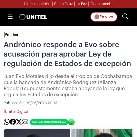
|
|
|
Últimas noticias
Santa Cruz
La Paz
Cochabamba
En vivo
Política
Andrónico responde a Evo sobre
acusación para aprobar Ley de
regulación de Estados de excepción
Juan Evo Morales dijo desde el trópico de Cochabamba
que la bancada de Andrónico Rodríguez (Alianza
Popular) supuestamente estaba apoyando la ley que
regula los Estados de excepción
Publicación:
09/06/2026 20:13
|
Unitel Digital