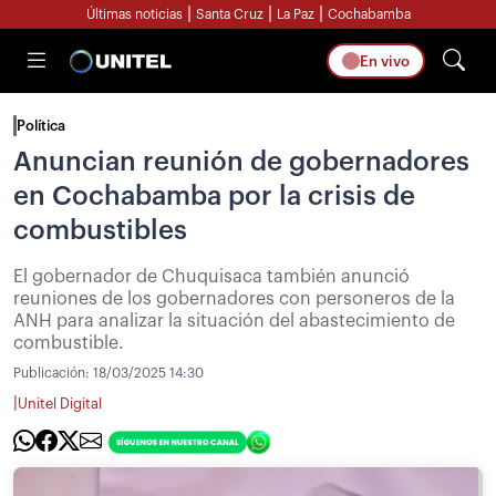
|
|
|
Últimas noticias
Santa Cruz
La Paz
Cochabamba
En vivo
Política
Anuncian reunión de gobernadores
en Cochabamba por la crisis de
combustibles
El gobernador de Chuquisaca también anunció
reuniones de los gobernadores con personeros de la
ANH para analizar la situación del abastecimiento de
combustible.
Publicación:
18/03/2025 14:30
|
Unitel Digital