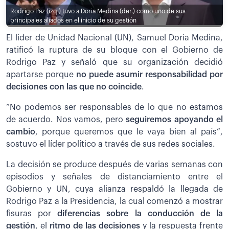
Rodrigo Paz (izq.) tuvo a Doria Medina (der.) como uno de sus
principales aliados en el inicio de su gestión
El líder de Unidad Nacional (UN), Samuel Doria Medina,
ratificó la ruptura de su bloque con el Gobierno de
Rodrigo Paz y señaló que su organización decidió
apartarse porque
no puede asumir responsabilidad por
decisiones con las que no coincide
.
“No podemos ser responsables de lo que no estamos
de acuerdo. Nos vamos, pero
seguiremos apoyando el
cambio
, porque queremos que le vaya bien al país”,
sostuvo el líder político a través de sus redes sociales.
La decisión se produce después de varias semanas con
episodios y señales de distanciamiento entre el
Gobierno y UN, cuya alianza respaldó la llegada de
Rodrigo Paz a la Presidencia, la cual comenzó a mostrar
fisuras por
diferencias sobre la conducción de la
gestión
, el
ritmo de las decisiones
y la respuesta frente