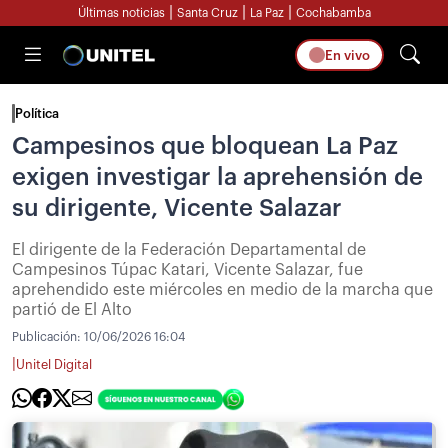
|
|
|
Últimas noticias
Santa Cruz
La Paz
Cochabamba
En vivo
Política
Campesinos que bloquean La Paz
exigen investigar la aprehensión de
su dirigente, Vicente Salazar
El dirigente de la Federación Departamental de
Campesinos Túpac Katari, Vicente Salazar, fue
aprehendido este miércoles en medio de la marcha que
partió de El Alto
Publicación:
10/06/2026 16:04
|
Unitel Digital