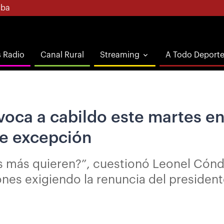
ba
s Radio
Canal Rural
Streaming
A Todo Deport
voca a cabildo este martes en
de excepción
 más quieren?”, cuestionó Leonel Cónd
ones exigiendo la renuncia del presiden