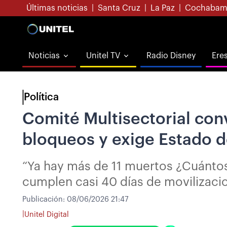
Últimas noticias
|
Santa Cruz
|
La Paz
|
Cochabam
Noticias
Unitel TV
Radio Disney
Ere
Política
Comité Multisectorial con
bloqueos y exige Estado 
“Ya hay más de 11 muertos ¿Cuántos
cumplen casi 40 días de movilizaci
Publicación:
08/06/2026 21:47
|
Unitel Digital