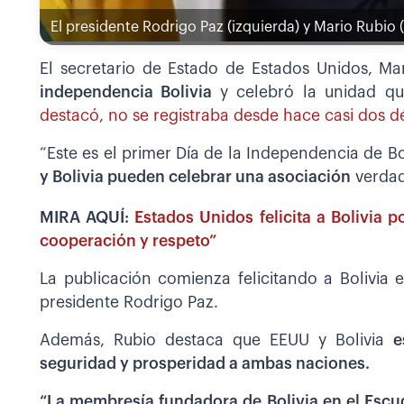
El presidente Rodrigo Paz (izquierda) y Mario Rubio 
El secretario de Estado de Estados Unidos, Ma
independencia Bolivia
y celebró la unidad qu
destacó, no se registraba desde hace casi dos d
“Este es el primer Día de la Independencia de Bo
y Bolivia pueden celebrar una asociación
verdad
MIRA AQUÍ:
Estados Unidos felicita a Bolivia p
cooperación y respeto”
La publicación comienza felicitando a Bolivia
presidente Rodrigo Paz.
Además, Rubio destaca que EEUU y Bolivia
e
seguridad y prosperidad a ambas naciones.
“La membresía fundadora de Bolivia en el Esc