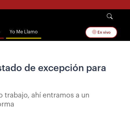
e
Yo Me Llamo
En vivo
stado de excepción para
o trabajo, ahí entramos a un
norma