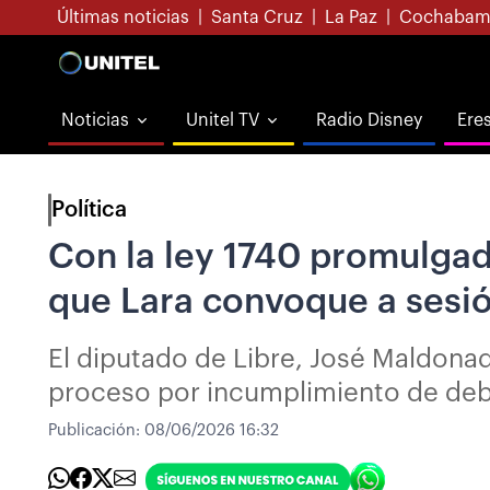
Últimas noticias
|
Santa Cruz
|
La Paz
|
Cochabam
Noticias
Unitel TV
Radio Disney
Ere
Política
Con la ley 1740 promulgad
que Lara convoque a sesió
El diputado de Libre, José Maldonad
proceso por incumplimiento de deber
Publicación:
08/06/2026 16:32