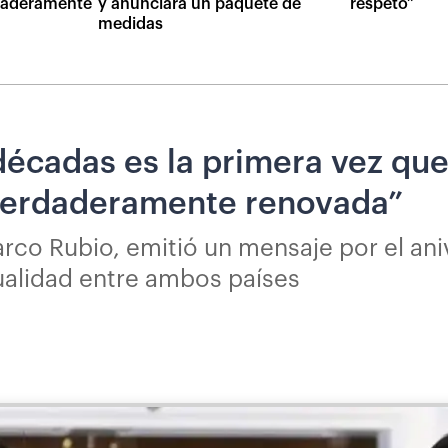
daderamente
y anunciará un paquete de
respeto”
medidas
décadas es la primera vez qu
 verdaderamente renovada”
rco Rubio, emitió un mensaje por el aniv
ualidad entre ambos países