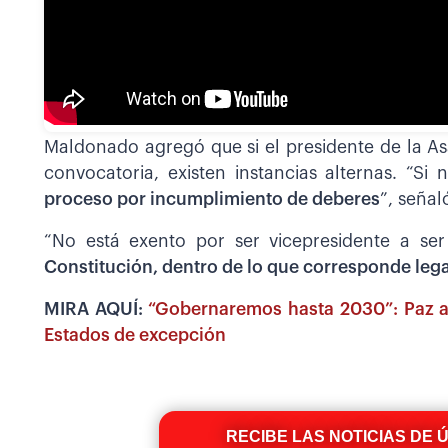
Maldonado agregó que si el presidente de la Asa
convocatoria, existen instancias alternas. “S
proceso por incumplimiento de deberes
”, señal
“No está exento por ser vicepresidente a se
Constitución, dentro de lo que corresponde lega
MIRA AQUÍ:
“Gobernaremos hasta 2030”: Paz ap
Estados de excepción
RECIBE LAS NOTICIAS DE 