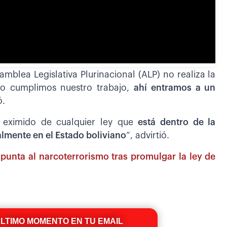
mblea Legislativa Plurinacional (ALP) no realiza la
i no cumplimos nuestro trabajo,
ahí entramos a un
ó.
r eximido de cualquier ley que
está dentro de la
lmente en el Estado boliviano
”, advirtió.
unta al narcoterrorismo tras promulgar la ley de
ÚLTIMO MOMENTO EN TU EMAIL