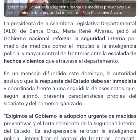
“Exigimos al Gobierno la adopción urgente de medidas preventivas y el
fortalecimiento de la seguridad interior del Estad”, sostuvo Álvarez
La presidenta de la Asamblea Legislativa Departamental
(ALD) de Santa Cruz, María René Álvarez, pidió al
Gobierno nacional
reforzar la seguridad interna
por
medio de medidas como el impulso a la inteligencia
policial y mayor control de fronteras ante la
escalada de
hechos violentos
que atraviesa el departamento.
En un mensaje difundido este domingo, la autoridad
sostuvo que la
respuesta del Estado debe ser inmediata
y coordinada frente a una seguidilla de asesinatos que,
según afirmó, presenta características propias del
sicariato y del crimen organizado.
“
Exigimos al Gobierno la adopción urgente de medida
s
preventivas y el fortalecimiento de la seguridad interior
del Estado. Es indispensable reforzar la inteligencia
policial, intensificar el control de fronteras, combatir