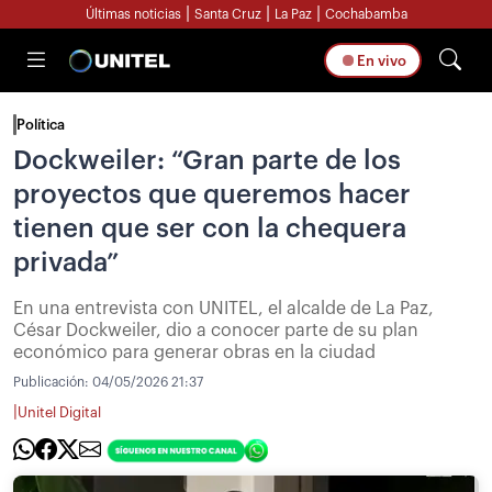
|
|
|
Últimas noticias
Santa Cruz
La Paz
Cochabamba
En vivo
Política
Dockweiler: “Gran parte de los
proyectos que queremos hacer
tienen que ser con la chequera
privada”
En una entrevista con UNITEL, el alcalde de La Paz,
César Dockweiler, dio a conocer parte de su plan
económico para generar obras en la ciudad
Publicación:
04/05/2026 21:37
|
Unitel Digital