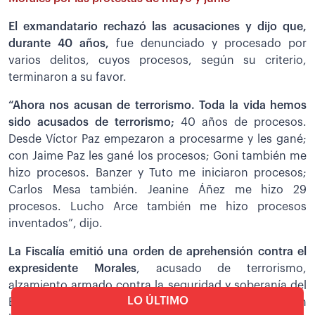
El exmandatario rechazó las acusaciones y dijo que,
durante 40 años,
fue denunciado y procesado por
varios delitos, cuyos procesos, según su criterio,
terminaron a su favor.
“Ahora nos acusan de terrorismo. Toda la vida hemos
sido acusados de terrorismo;
40 años de procesos.
Desde Víctor Paz empezaron a procesarme y les gané;
con Jaime Paz les gané los procesos; Goni también me
hizo procesos. Banzer y Tuto me iniciaron procesos;
Carlos Mesa también. Jeanine Áñez me hizo 29
procesos. Lucho Arce también me hizo procesos
inventados”, dijo.
La Fiscalía emitió una orden de aprehensión contra el
expresidente Morales
, acusado de terrorismo,
alzamiento armado contra la seguridad y soberanía del
LO ÚLTIMO
Estado y otros delitos por su presunta implicación en