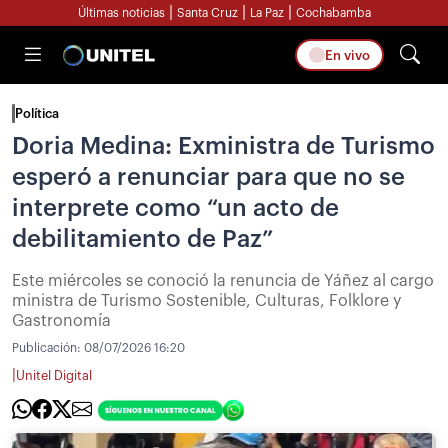
|
|
|
Últimas noticias
Santa Cruz
La Paz
Cochabamba
En vivo
Política
Doria Medina: Exministra de Turismo
esperó a renunciar para que no se
interprete como “un acto de
debilitamiento de Paz”
Este miércoles se conoció la renuncia de Yáñez al cargo
ministra de Turismo Sostenible, Culturas, Folklore y
Gastronomía
Publicación:
08/07/2026 16:20
|
Unitel Digital