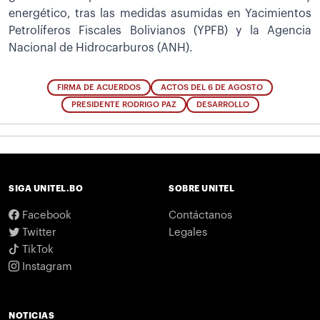
energético, tras las medidas asumidas en Yacimientos
Petrolíferos Fiscales Bolivianos (YPFB) y la Agencia
Nacional de Hidrocarburos (ANH).
FIRMA DE ACUERDOS
ACTOS DEL 6 DE AGOSTO
PRESIDENTE RODRIGO PAZ
DESARROLLO
SIGA UNITEL.BO
SOBRE UNITEL
Facebook
Contáctanos
Twitter
Legales
TikTok
Instagram
NOTICIAS