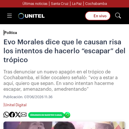
|
|
|
Últimas noticias
Santa Cruz
La Paz
Cochabamba
En vivo
Política
Evo Morales dice que le causan risa
los intentos de hacerlo “escapar” del
trópico
Tras denunciar un nuevo apagón en el trópico de
Cochabamba, el líder cocalero señaló: “voy a estar a
aquí, quiero que sepan. En vano intentan hacerme
escapar, amenazando, amedrentando”
Publicación:
07/06/2026 11:36
|
Unitel Digital