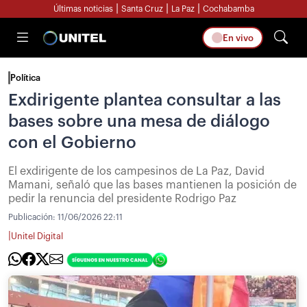
|
|
|
Últimas noticias
Santa Cruz
La Paz
Cochabamba
En vivo
Política
Exdirigente plantea consultar a las
bases sobre una mesa de diálogo
con el Gobierno
El exdirigente de los campesinos de La Paz, David
Mamani, señaló que las bases mantienen la posición de
pedir la renuncia del presidente Rodrigo Paz
Publicación:
11/06/2026 22:11
|
Unitel Digital