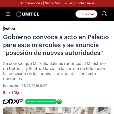
|
|
|
Últimas noticias
Santa Cruz
La Paz
Cochabamba
En vivo
Política
Gobierno convoca a acto en Palacio
para este miércoles y se anuncia
“posesión de nuevas autoridades”
Se conoce que Marcelo Salinas renunció al Ministerio
de Defensa y Beatriz García, a la cartera de Educación.
La posesión de las nuevas autoridades será este
miércoles
Publicación:
03/06/2026 11:07
|
Unitel Digital