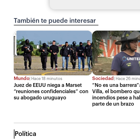
También te puede interesar
Mundo
Sociedad
Hace 18 minutos
Hace 26 min
Juez de EEUU niega a Marset
“No es una barrera”
“reuniones confidenciales” con
Villa, el bombero q
su abogado uruguayo
incendios pese a ha
parte de un brazo
Política