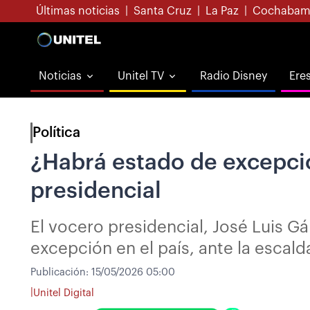
Últimas noticias
|
Santa Cruz
|
La Paz
|
Cochabam
Noticias
Unitel TV
Radio Disney
Ere
Política
¿Habrá estado de excepció
presidencial
El vocero presidencial, José Luis Gá
excepción en el país, ante la escald
Publicación:
15/05/2026 05:00
|
Unitel Digital