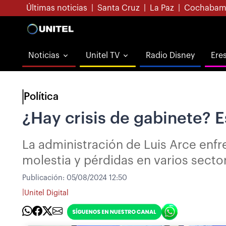
Últimas noticias
|
Santa Cruz
|
La Paz
|
Cochabam
Noticias
Unitel TV
Radio Disney
Ere
Política
¿Hay crisis de gabinete? E
La administración de Luis Arce enfre
molestia y pérdidas en varios secto
Publicación:
05/08/2024 12:50
|
Unitel Digital