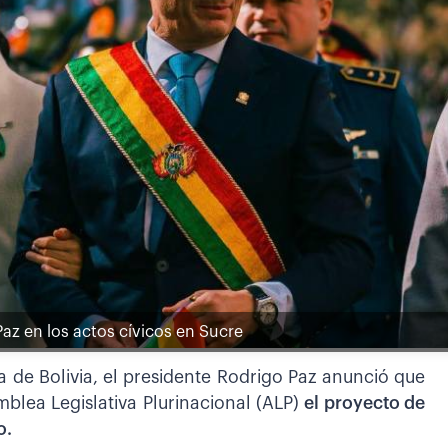
az en los actos cívicos en Sucre
 de Bolivia, el presidente Rodrigo Paz anunció que
mblea Legislativa Plurinacional (ALP)
el proyecto de
o.