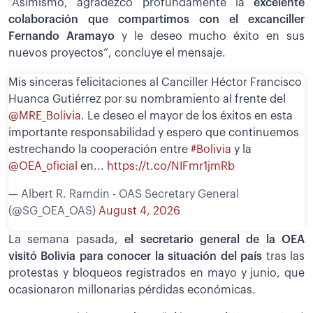
“Asimismo, agradezco profundamente la
excelente
colaboración que compartimos con el excanciller
Fernando Aramayo
y le deseo mucho éxito en sus
nuevos proyectos”, concluye el mensaje.
Mis sinceras felicitaciones al Canciller Héctor Francisco
Huanca Gutiérrez por su nombramiento al frente del
@MRE_Bolivia
. Le deseo el mayor de los éxitos en esta
importante responsabilidad y espero que continuemos
estrechando la cooperación entre
#Bolivia
y la
@OEA_oficial
en...
https://t.co/NIFmr1jmRb
— Albert R. Ramdin - OAS Secretary General
(@SG_OEA_OAS)
August 4, 2026
La semana pasada,
el secretario general de la OEA
visitó Bolivia para conocer la situación del país
tras las
protestas y bloqueos registrados en mayo y junio, que
ocasionaron millonarias pérdidas económicas.