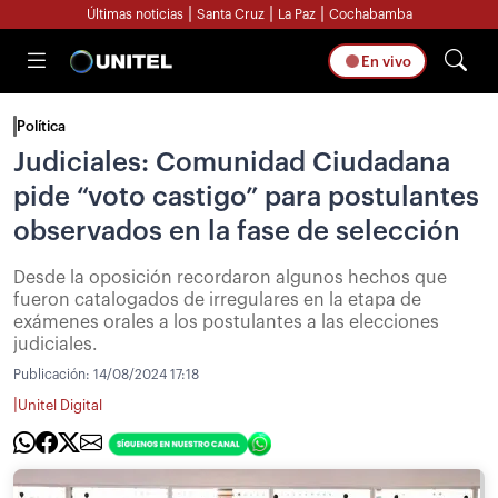
|
|
|
Últimas noticias
Santa Cruz
La Paz
Cochabamba
En vivo
Política
Judiciales: Comunidad Ciudadana
pide “voto castigo” para postulantes
observados en la fase de selección
Desde la oposición recordaron algunos hechos que
fueron catalogados de irregulares en la etapa de
exámenes orales a los postulantes a las elecciones
judiciales.
Publicación:
14/08/2024 17:18
|
Unitel Digital