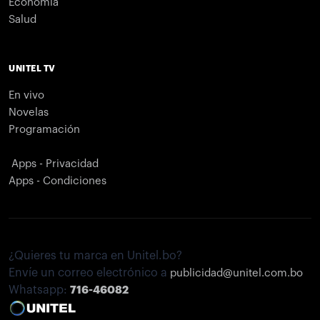
Economía
Salud
UNITEL TV
En vivo
Novelas
Programación
Apps - Privacidad
Apps - Condiciones
¿Quieres tu marca en Unitel.bo?
Envíe un correo electrónico a
publicidad@unitel.com.bo
Whatsapp:
716-46082