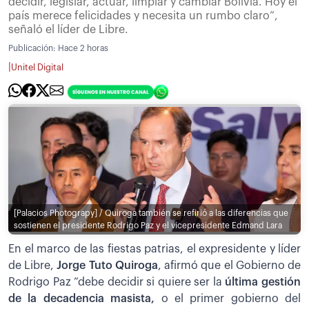
decidir, legislar, actuar, limpiar y cambiar Bolivia. Hoy el
país merece felicidades y necesita un rumbo claro”,
señaló el líder de Libre.
Publicación:
Hace 2 horas
|
Unitel Digital
[Palacios Photograpy] / Quiroga también se refirió a las diferencias que
sostienen el presidente Rodrigo Paz y el vicepresidente Edmand Lara
En el marco de las fiestas patrias, el expresidente y líder
de Libre,
Jorge Tuto Quiroga
, afirmó que el Gobierno de
Rodrigo Paz “debe decidir si quiere ser la
última gestión
de la decadencia masista,
o el primer gobierno del