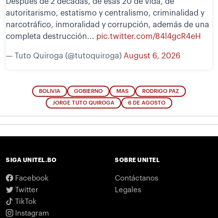
Después de 2 décadas, de esas 20 de vida, de
autoritarismo, estatismo y centralismo, criminalidad y
narcotráfico, inmoralidad y corrupción, además de una
completa destrucción...
pic.twitter.com/84l4gcR4eH
— Tuto Quiroga (@tutoquiroga)
August 6, 2026
BOLIVIA
GOBIERNO
MAS
RODRIGO PAZ
JORGE TUTO QUIROGA
6 DE AGOSTO
SIGA UNITEL.BO
SOBRE UNITEL
Facebook
Contáctanos
Twitter
Legales
TikTok
Instagram