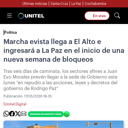
|
|
|
Últimas noticias
Santa Cruz
La Paz
Cochabamba
En vivo
Política
Marcha evista llega a El Alto e
ingresará a La Paz en el inicio de una
nueva semana de bloqueos
Tras seis días de caminata, los sectores afines a Juan
Evo Morales prevén llegar a la sede de Gobierno este
lunes “en repudio a las acciones, leyes y decretos del
gobierno de Rodrigo Paz”
Publicación:
17/05/2026 18:35
|
Unitel Digital