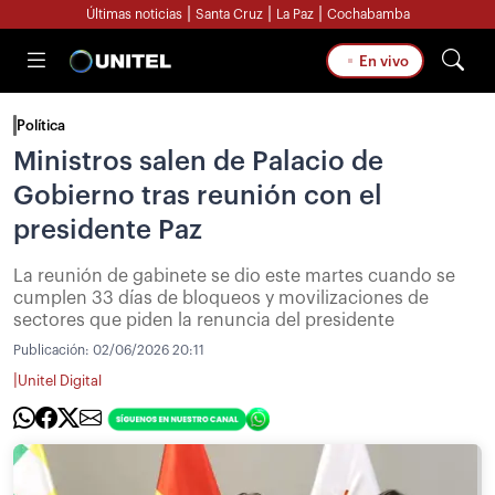
|
|
|
Últimas noticias
Santa Cruz
La Paz
Cochabamba
En vivo
Política
Ministros salen de Palacio de
Gobierno tras reunión con el
presidente Paz
La reunión de gabinete se dio este martes cuando se
cumplen 33 días de bloqueos y movilizaciones de
sectores que piden la renuncia del presidente
Publicación:
02/06/2026 20:11
|
Unitel Digital