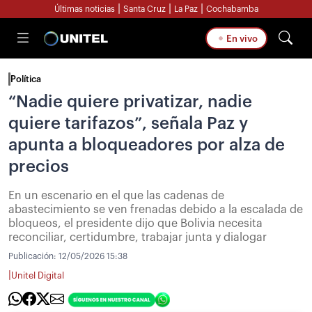
|
|
|
Últimas noticias
Santa Cruz
La Paz
Cochabamba
En vivo
Política
“Nadie quiere privatizar, nadie
quiere tarifazos”, señala Paz y
apunta a bloqueadores por alza de
precios
En un escenario en el que las cadenas de
abastecimiento se ven frenadas debido a la escalada de
bloqueos, el presidente dijo que Bolivia necesita
reconciliar, certidumbre, trabajar junta y dialogar
Publicación:
12/05/2026 15:38
|
Unitel Digital